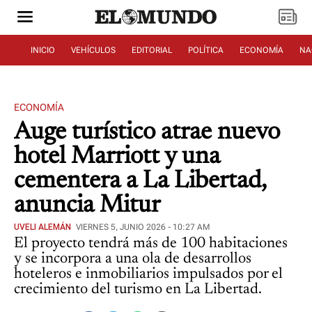
INICIO
VEHÍCULOS
EDITORIAL
POLÍTICA
ECONOMÍA
NA
ECONOMÍA
Auge turístico atrae nuevo
hotel Marriott y una
cementera a La Libertad,
anuncia Mitur
UVELI ALEMÁN
VIERNES 5, JUNIO 2026 - 10:27 AM
El proyecto tendrá más de 100 habitaciones
y se incorpora a una ola de desarrollos
hoteleros e inmobiliarios impulsados por el
crecimiento del turismo en La Libertad.