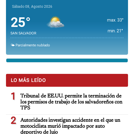
Sábado 08, Agosto 2026
25°
max. 33°
min. 21°
SAN SALVADOR
🌤️ Parcialmente nublado
LO MÁS LEÍDO
1
Tribunal de EE.UU. permite la terminación de
los permisos de trabajo de los salvadoreños con
TPS
2
Autoridades investigan accidente en el que un
motociclista murió impactado por auto
deportivo de lujo