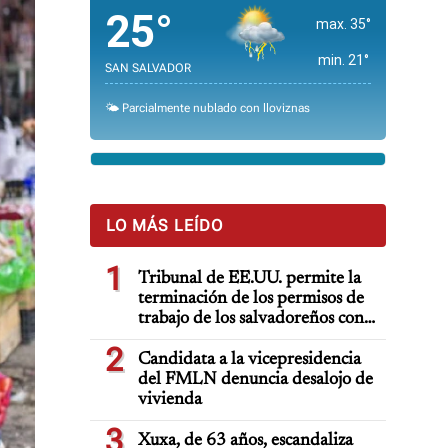
25°
max. 35°
min. 21°
SAN SALVADOR
🌤️ Parcialmente nublado con lloviznas
LO MÁS LEÍDO
1
Tribunal de EE.UU. permite la
terminación de los permisos de
trabajo de los salvadoreños con
TPS
2
Candidata a la vicepresidencia
del FMLN denuncia desalojo de
vivienda
3
Xuxa, de 63 años, escandaliza