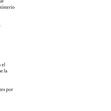
ue
nisterio
e
 el
e la
tes por