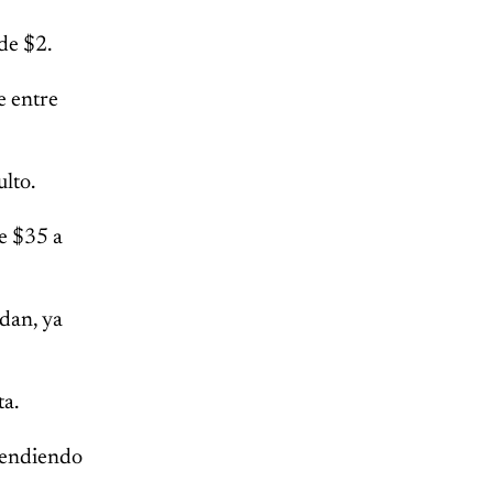
de $2.
e entre
ulto.
de $35 a
 dan, ya
ta.
ependiendo