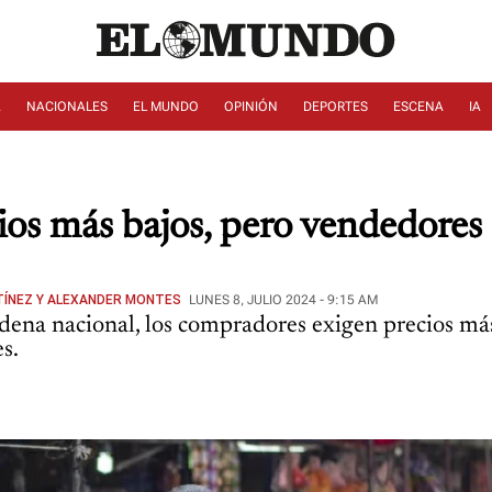
A
NACIONALES
EL MUNDO
OPINIÓN
DEPORTES
ESCENA
IA
ios más bajos, pero vendedore
RTÍNEZ Y ALEXANDER MONTES
LUNES 8, JULIO 2024 - 9:15 AM
dena nacional, los compradores exigen precios má
s.