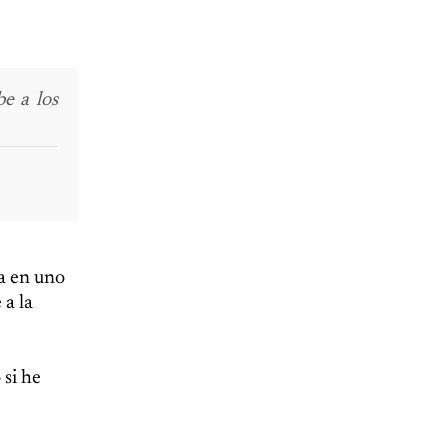
e a los
za en uno
 a la
 si he