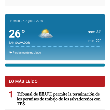
Viernes 07, Agosto 2026
26°
max. 34°
min. 22°
SAN SALVADOR
🌤️ Parcialmente nublado
LO MÁS LEÍDO
1
Tribunal de EE.UU. permite la terminación de
los permisos de trabajo de los salvadoreños con
TPS