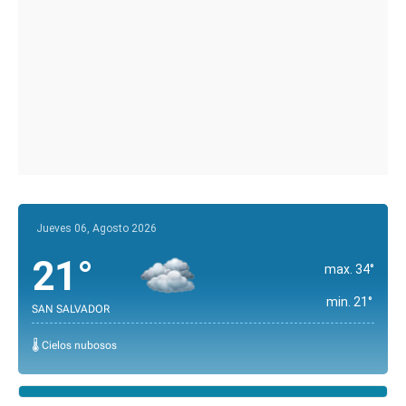
Jueves 06, Agosto 2026
21°
max. 34°
min. 21°
SAN SALVADOR
🌡️ Cielos nubosos