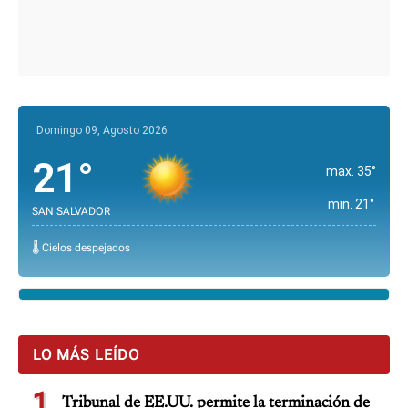
Domingo 09, Agosto 2026
21°
max. 35°
min. 21°
SAN SALVADOR
🌡️ Cielos despejados
LO MÁS LEÍDO
1
Tribunal de EE.UU. permite la terminación de