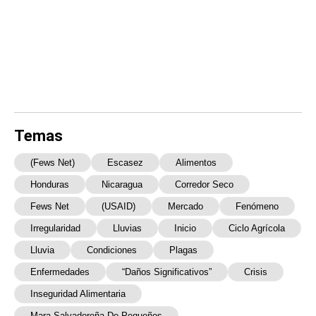
Temas
(Fews Net)
Escasez
Alimentos
Honduras
Nicaragua
Corredor Seco
Fews Net
(USAID)
Mercado
Fenómeno
Irregularidad
Lluvias
Inicio
Ciclo Agrícola
Lluvia
Condiciones
Plagas
Enfermedades
“daños Significativos”
Crisis
Inseguridad Alimentaria
Mara Salvadoreña De Pequeños