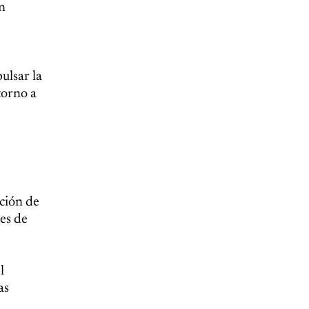
ón
ulsar la
torno a
ción de
es de
l
as