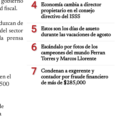
l gobierno
4
Economía cambia a director
 fiscal.
propietario en el consejo
directivo del ISSS
eduzcan de
5
Estos son los días de asueto
del sector
durante las vacaciones de agosto
la prensa
6
Escándalo por fotos de los
campeones del mundo Ferran
Torres y Marcos Llorente
7
Condenan a exgerente y
en el
contador por fraude financiero
de más de $285,000
,500
de
a