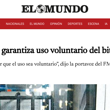
A
NACIONALES
EL MUNDO
OPINIÓN
DEPORTES
ESCENA
IA
garantiza uso voluntario del bit
r que el uso sea voluntario”, dijo la portavoz del F