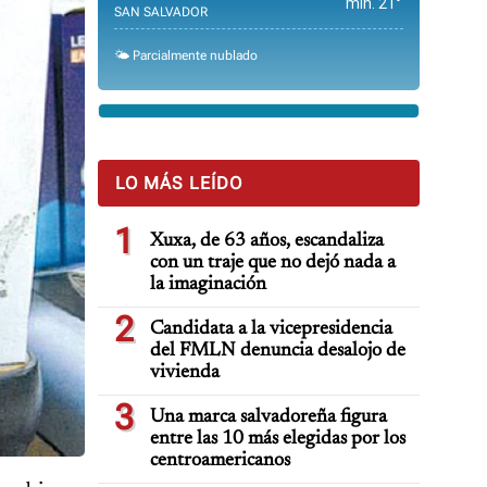
min. 21°
SAN SALVADOR
🌤️ Parcialmente nublado
LO MÁS LEÍDO
1
Xuxa, de 63 años, escandaliza
con un traje que no dejó nada a
la imaginación
2
Candidata a la vicepresidencia
del FMLN denuncia desalojo de
vivienda
3
Una marca salvadoreña figura
entre las 10 más elegidas por los
centroamericanos