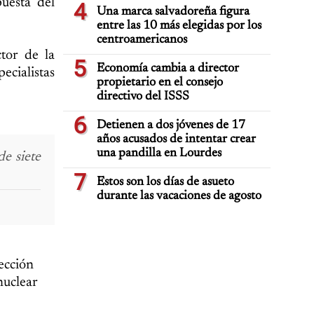
uesta del
4
Una marca salvadoreña figura
entre las 10 más elegidas por los
centroamericanos
tor de la
5
Economía cambia a director
cialistas
propietario en el consejo
directivo del ISSS
6
Detienen a dos jóvenes de 17
años acusados de intentar crear
una pandilla en Lourdes
e siete
7
Estos son los días de asueto
durante las vacaciones de agosto
ección
nuclear