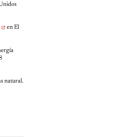
 Unidos
en El
nergía
8
s natural.