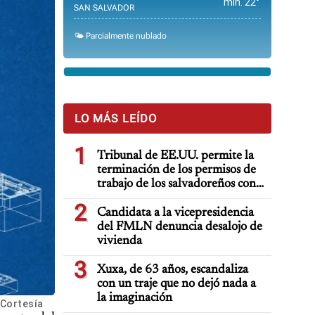
min. 22°
SAN SALVADOR
🌤️ Parcialmente nublado
LO MÁS LEÍDO
1
Tribunal de EE.UU. permite la
terminación de los permisos de
trabajo de los salvadoreños con
TPS
2
Candidata a la vicepresidencia
del FMLN denuncia desalojo de
vivienda
3
Xuxa, de 63 años, escandaliza
con un traje que no dejó nada a
la imaginación
/Cortesía