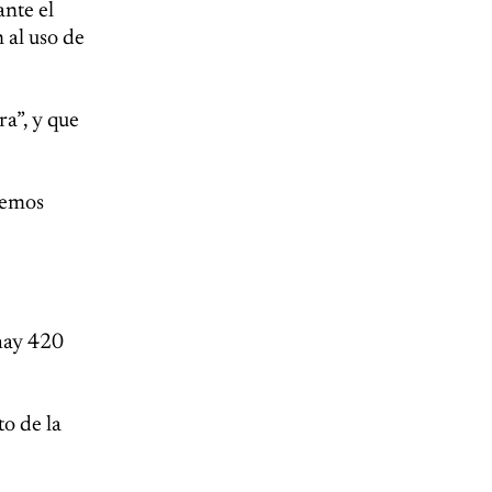
ante el
 al uso de
a”, y que
demos
hay 420
to de la