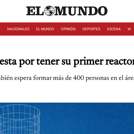
A
NACIONALES
EL MUNDO
OPINIÓN
DEPORTES
ESCENA
IA
sta por tener su primer reacto
mbién espera formar más de 400 personas en el áre