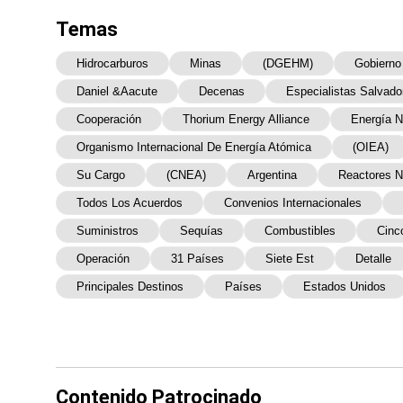
Temas
Hidrocarburos
Minas
(DGEHM)
Gobierno
Daniel &Aacute
Decenas
Especialistas Salvad
Cooperación
Thorium Energy Alliance
Energía N
Organismo Internacional De Energía Atómica
(OIEA)
Su Cargo
(CNEA)
Argentina
Reactores N
Todos Los Acuerdos
Convenios Internacionales
Suministros
Sequías
Combustibles
Cinc
Operación
31 Países
Siete Est
Detalle
Principales Destinos
Países
Estados Unidos
Contenido Patrocinado