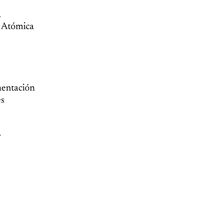
a
a Atómica
mentación
es
r