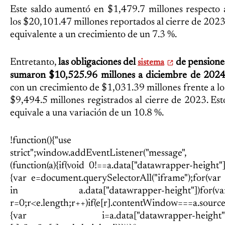
Este saldo aumentó en $1,479.7 millones respecto 
los $20,101.47 millones reportados al cierre de 2023
equivalente a un crecimiento de un 7.3 %.
Entretanto,
las obligaciones del
de pensione
sistema
sumaron $10,525.96 millones a diciembre de 202
con un crecimiento de $1,031.39 millones frente a lo
$9,494.5 millones registrados al cierre de 2023. Est
equivale a una variación de un 10.8 %.
!function(){"use
strict";window.addEventListener("message",
(function(a){if(void 0!==a.data["datawrapper-height"]
{var e=document.querySelectorAll("iframe");for(var 
in a.data["datawrapper-height"])for(va
r=0;r<e.length;r++)if(e[r].contentWindow===a.source
{var i=a.data["datawrapper-height"