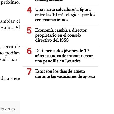
e próximo,
4
Una marca salvadoreña figura
entre las 10 más elegidas por los
centroamericanos
ambiar el
te años. Al
5
Economía cambia a director
propietario en el consejo
directivo del ISSS
, cerca de
6
Detienen a dos jóvenes de 17
 no podían
años acusados de intentar crear
deuda para
una pandilla en Lourdes
7
Estos son los días de asueto
durante las vacaciones de agosto
da a siete
o en el