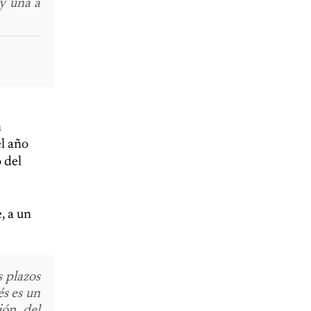
 y una a
n
el año
 del
, a un
s plazos
és es un
ión del