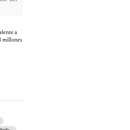
alente a
8 millones
Pinilla