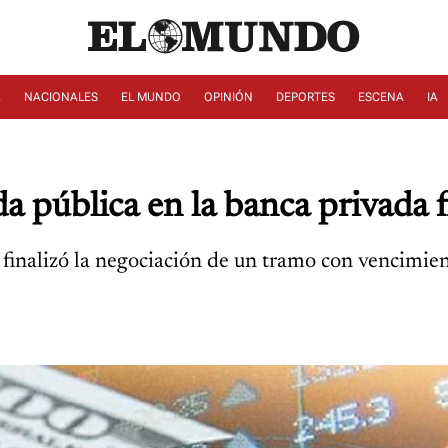
A
NACIONALES
EL MUNDO
OPINIÓN
DEPORTES
ESCENA
IA
a pública en la banca privada f
finalizó la negociación de un tramo con vencimient