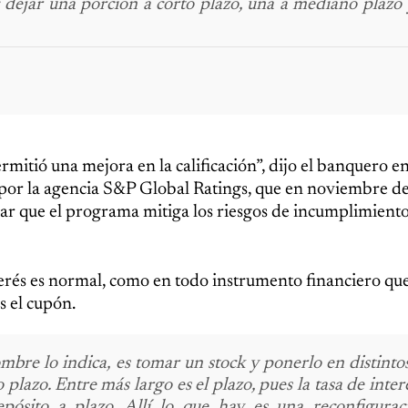
a: dejar una porción a corto plazo, una a mediano plazo
rmitió una mejora en la calificación”, dijo el banquero e
a por la agencia S&P Global Ratings, que en noviembre d
ar que el programa mitiga los riesgos de incumplimiento
terés es normal, como en todo instrumento financiero que
 el cupón.
mbre lo indica, es tomar un stock y ponerlo en distinto
plazo. Entre más largo es el plazo, pues la tasa de inter
ósito a plazo. Allí lo que hay es una reconfigurac