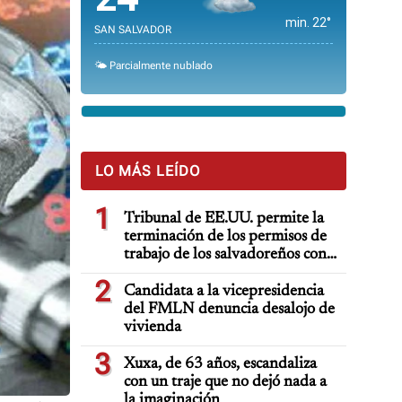
min. 22°
SAN SALVADOR
🌤️ Parcialmente nublado
LO MÁS LEÍDO
1
Tribunal de EE.UU. permite la
terminación de los permisos de
trabajo de los salvadoreños con
TPS
2
Candidata a la vicepresidencia
del FMLN denuncia desalojo de
vivienda
3
Xuxa, de 63 años, escandaliza
con un traje que no dejó nada a
la imaginación