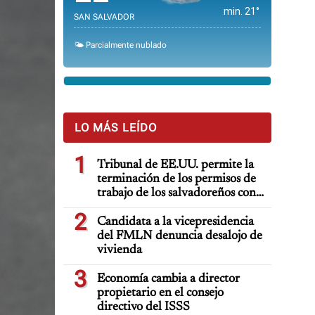
min. 21°
SAN SALVADOR
🌤️ Parcialmente nublado
LO MÁS LEÍDO
1
Tribunal de EE.UU. permite la
terminación de los permisos de
trabajo de los salvadoreños con
TPS
2
Candidata a la vicepresidencia
del FMLN denuncia desalojo de
vivienda
3
Economía cambia a director
propietario en el consejo
directivo del ISSS