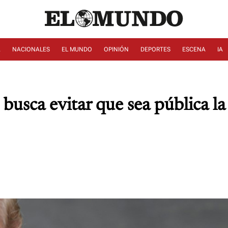
A
NACIONALES
EL MUNDO
OPINIÓN
DEPORTES
ESCENA
IA
usca evitar que sea pública la i