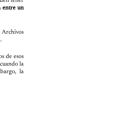
eden tener
a entre un
 Archivos
.
os de esos
 cuando la
bargo, la