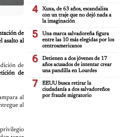
4
Xuxa, de 63 años, escandaliza
con un traje que no dejó nada a
la imaginación
5
ntación de
Una marca salvadoreña figura
entre las 10 más elegidas por los
 asalto al
centroamericanos
6
Detienen a dos jóvenes de 17
años acusados de intentar crear
dición de
una pandilla en Lourdes
etición de
7
EEUU busca retirar la
ciudadanía a dos salvadoreños
por fraude migratorio
 ampara al
ntregue al
privilegio