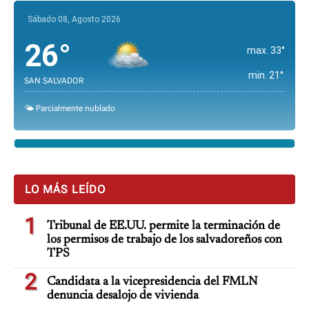
Sábado 08, Agosto 2026
26°
max. 33°
min. 21°
SAN SALVADOR
🌤️ Parcialmente nublado
LO MÁS LEÍDO
1
Tribunal de EE.UU. permite la terminación de
los permisos de trabajo de los salvadoreños con
TPS
2
Candidata a la vicepresidencia del FMLN
denuncia desalojo de vivienda