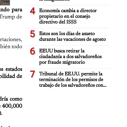
4
ando para
Economía cambia a director
d Trump de
propietario en el consejo
directivo del ISSS
5
Estos son los días de asueto
rtaciones,
durante las vacaciones de agosto
mbién todo
6
EEUU busca retirar la
ciudadanía a dos salvadoreños
por fraude migratorio
s estados
7
Tribunal de EE.UU. permite la
bilidad de
terminación de los permisos de
trabajo de los salvadoreños con
TPS
dría como
de 400,000
.