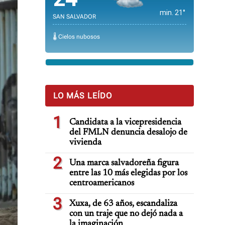
min. 21°
SAN SALVADOR
🌡️ Cielos nubosos
LO MÁS LEÍDO
1
Candidata a la vicepresidencia
del FMLN denuncia desalojo de
vivienda
2
Una marca salvadoreña figura
entre las 10 más elegidas por los
centroamericanos
3
Xuxa, de 63 años, escandaliza
con un traje que no dejó nada a
la imaginación