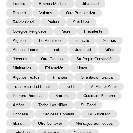
Familia
Buenos Modales
Urbanidad
Prójimo
Valores
Otra Perspectiva
Religiosidad
Padres
Sus Hijos
Colegios Religiosos
Padre
Presidente
Alguien
Lo Prohibido
Lo Ilícito
Normas
Algunos Libros
Texto
Juventud
Niños
Jóvenes
Otro Camino
Su Propia Convicción
Ministerios
Educación
Libros
Algunos Textos
Infantes
Orientación Sexual
Transexualidad Infantil
LGTBI
Mi Primer Amor
Primera Persona
Barreras
Cualquier Persona
4 Años
Todos Los Niños
Su Edad
Princesa
Preciosas Coronas
Lo Suscitado
Irlanda
Otro Contexto
Mensajes Semióticos
Todo Tipo
Mensajes
Canciones