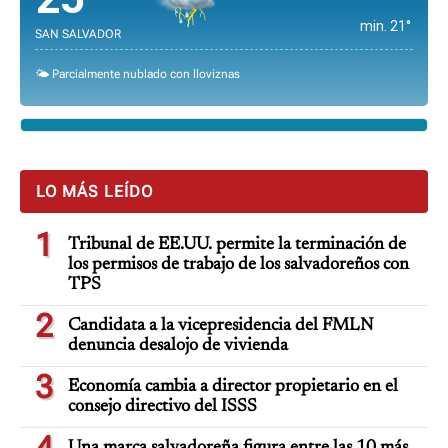
min. 21°
SAN SALVADOR
🌤️ Parcialmente nublado con lloviznas
LO MÁS LEÍDO
1
Tribunal de EE.UU. permite la terminación de
los permisos de trabajo de los salvadoreños con
TPS
2
Candidata a la vicepresidencia del FMLN
denuncia desalojo de vivienda
3
Economía cambia a director propietario en el
consejo directivo del ISSS
4
Una marca salvadoreña figura entre las 10 más