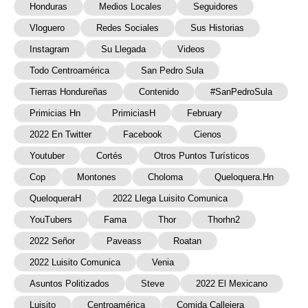
Honduras
Medios Locales
Seguidores
Vloguero
Redes Sociales
Sus Historias
Instagram
Su Llegada
Videos
Todo Centroamérica
San Pedro Sula
Tierras Hondureñas
Contenido
#SanPedroSula
Primicias Hn
PrimiciasH
February
2022 En Twitter
Facebook
Cienos
Youtuber
Cortés
Otros Puntos Turísticos
Cop
Montones
Choloma
Queloquera.hn
QueloqueraH
2022 Llega Luisito Comunica
YouTubers
Fama
Thor
Thorhn2
2022 Señor
Paveass
Roatan
2022 Luisito Comunica
Venia
Asuntos Politizados
Steve
2022 El Mexicano
Luisito
Centroamérica
Comida Callejera