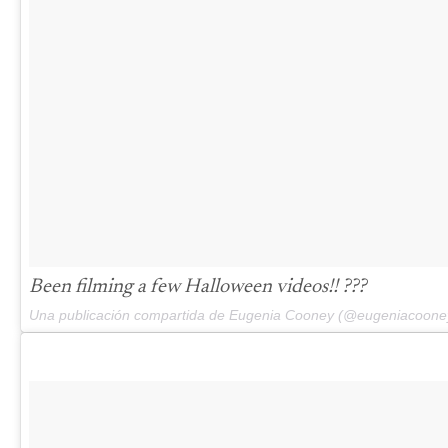
Been filming a few Halloween videos!! ???
Una publicación compartida de Eugenia Cooney (@eugeniacoone