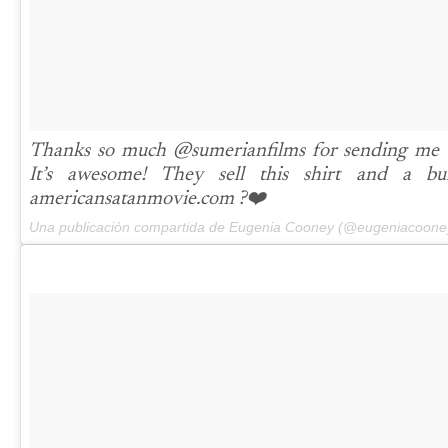
Thanks so much @sumerianfilms for sending me t
It’s awesome! They sell this shirt and a 
americansatanmovie.com ?❤️
Una publicación compartida de Eugenia Cooney (@eugeniacoone