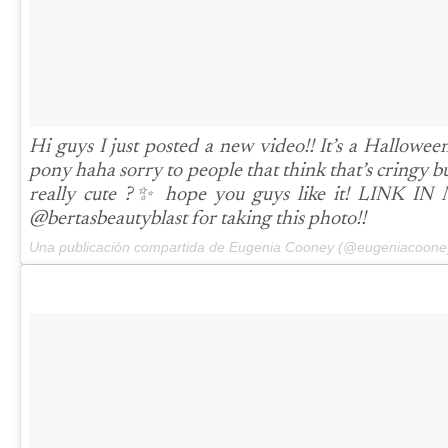
Hi guys I just posted a new video!! It’s a Hallowee
pony haha sorry to people that think that’s cringy b
really cute ?✨ hope you guys like it! LINK IN
@bertasbeautyblast for taking this photo!!
Una publicación compartida de Eugenia Cooney (@eugeniacoone