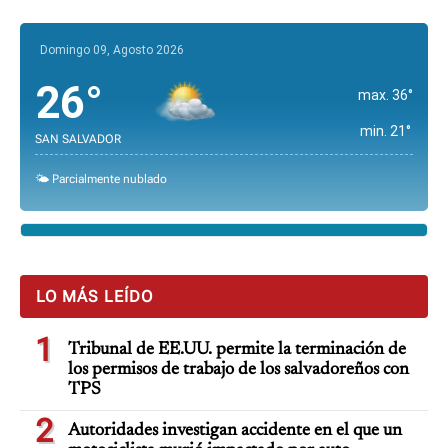
Domingo 09, Agosto 2026
26°
max. 36°
min. 21°
SAN SALVADOR
🌤️ Parcialmente nublado
LO MÁS LEÍDO
1
Tribunal de EE.UU. permite la terminación de
los permisos de trabajo de los salvadoreños con
TPS
2
Autoridades investigan accidente en el que un