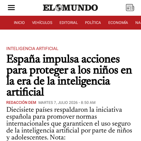
INICIO
VEHÍCULOS
EDITORIAL
POLÍTICA
ECONOMÍA
NA
INTELIGENCIA ARTIFICIAL
España impulsa acciones
para proteger a los niños en
la era de la inteligencia
artificial
REDACCIÓN DEM
MARTES 7, JULIO 2026 - 8:50 AM
Diecisiete países respaldaron la iniciativa
española para promover normas
internacionales que garanticen el uso seguro
de la inteligencia artificial por parte de niños
y adolescentes. Nota: