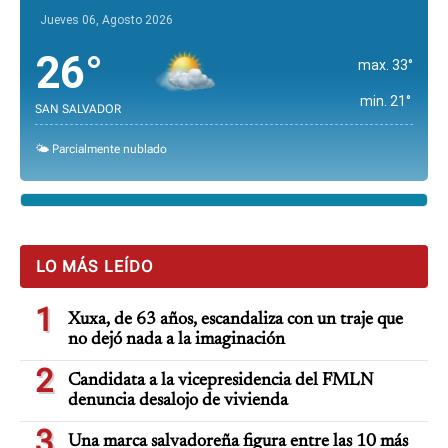
Jueves 06, Agosto 2026
26°
max. 33°
min. 21°
SAN SALVADOR
🌤️ Parcialmente nublado
LO MÁS LEÍDO
1
Xuxa, de 63 años, escandaliza con un traje que
no dejó nada a la imaginación
2
Candidata a la vicepresidencia del FMLN
denuncia desalojo de vivienda
3
Una marca salvadoreña figura entre las 10 más