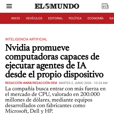
INICIO
VEHÍCULOS
EDITORIAL
POLÍTICA
ECONOMÍA
NA
INTELIGENCIA ARTIFICIAL
Nvidia promueve
computadoras capaces de
ejecutar agentes de IA
desde el propio dispositivo
REDACCIÓN IAKIMI/REDACCIÓN DEM
MARTES 2, JUNIO 2026 - 10:24 AM
La compañía busca entrar con más fuerza en
el mercado de CPU, valorado en 200.000
millones de dólares, mediante equipos
desarrollados con fabricantes como
Microsoft, Dell y HP.