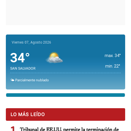
Viernes 07, Agosto 2026
34°
max. 34°
min. 22°
SAN SALVADOR
🌤️ Parcialmente nublado
LO MÁS LEÍDO
1
Tribunal de EE.UU. permite la terminación de