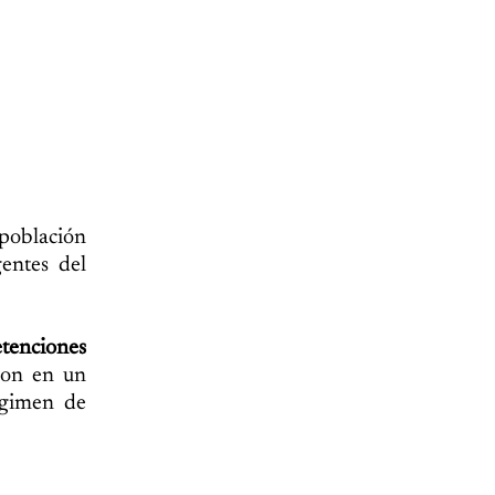
 población
entes del
etenciones
ron en un
égimen de