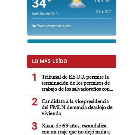
34°
max. 34°
min. 22°
SAN SALVADOR
🌤️ Parcialmente nublado
LO MÁS LEÍDO
1
Tribunal de EE.UU. permite la
terminación de los permisos de
trabajo de los salvadoreños con
TPS
2
Candidata a la vicepresidencia
del FMLN denuncia desalojo de
vivienda
3
Xuxa, de 63 años, escandaliza
con un traje que no dejó nada a