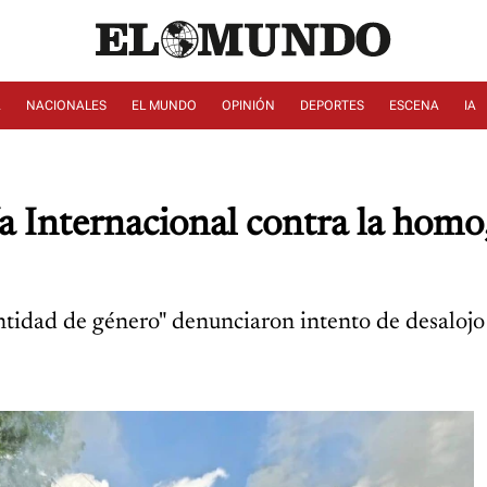
A
NACIONALES
EL MUNDO
OPINIÓN
DEPORTES
ESCENA
IA
a Internacional contra la homo, 
ntidad de género" denunciaron intento de desalojo 