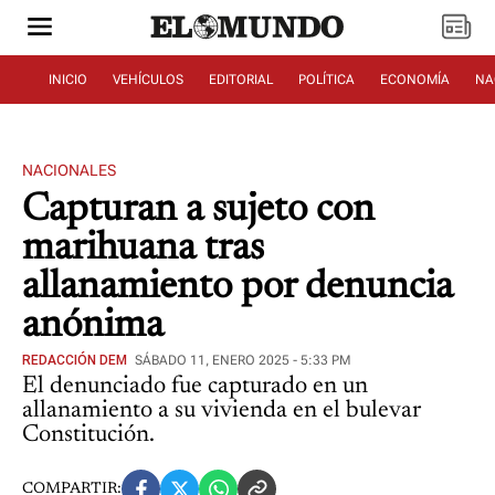
INICIO
VEHÍCULOS
EDITORIAL
POLÍTICA
ECONOMÍA
NA
NACIONALES
Capturan a sujeto con
marihuana tras
allanamiento por denuncia
anónima
REDACCIÓN DEM
SÁBADO 11, ENERO 2025 - 5:33 PM
El denunciado fue capturado en un
allanamiento a su vivienda en el bulevar
Constitución.
COMPARTIR: