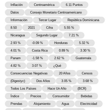
Inflación
Centroamérica
6.11 Puntos
Datos
Consejo Monetario Centroamericano
Información
Tercer Lugar
República Dominicana
8.50
2021
Cifra
5.55 %
Nicaragua
Segundo Lugar
7.21 %
2.93 %
-0.09 %
Honduras
5.32 %
4.01 %
Costa Rica
0.89 %
3.30 %
Panam
-1.58 %
2.62 %
Guatemala
4.82 %
3.07 %
¿Qué
Consecuencias Negativas
20 Años
Censos
(Digestyc)
Dos Años
3.05 %
3.68 %
Todos Los Países
Hace Un Año
(BCR)
Índice
Precios
Consumidor
Bebidas
Prendas
Alojamiento
Agua
Electricidad