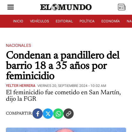
INICIO
VEHÍCULOS
EDITORIAL
POLÍTICA
ECONOMÍA
NA
NACIONALES
Condenan a pandillero del
barrio 18 a 35 años por
feminicidio
YELTER HERRERA
VIERNES 20, SEPTIEMBRE 2024 - 10:02 AM
El feminicidio fue cometido en San Martín,
dijo la FGR
COMPARTIR: