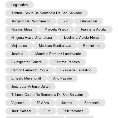
Legislativo
Tribunal Sexto De Sentencia De San Salvador
Juzgado De Panchimalco
Sur
Difamación
Nuevas Ideas
Marcela Pineda
Jeannette Aguilar
Ninguna Frase Difamatoria
Edelmira Violeta Flores
Mejicanos
Medidas Sustitutivas
Exministro
Justicia
Mauricio Ramírez Landaverde
Exinspector General
Centros Penales
Ramón Fernando Roque
Exalcalde Capitalino
Ernesto Muyshondt
Año Pasado
Juez Juan Antonio Durán
Tribunal Cuarto De Sentencia De San Salvador
Vigencia
60 Años
Jueces
Sentencia
Juez Salazar
Club
Felicitaciones