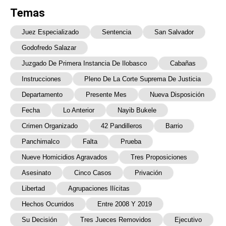
Temas
Juez Especializado
Sentencia
San Salvador
Godofredo Salazar
Juzgado De Primera Instancia De Ilobasco
Cabañas
Instrucciones
Pleno De La Corte Suprema De Justicia
Departamento
Presente Mes
Nueva Disposición
Fecha
Lo Anterior
Nayib Bukele
Crimen Organizado
42 Pandilleros
Barrio
Panchimalco
Falta
Prueba
Nueve Homicidios Agravados
Tres Proposiciones
Asesinato
Cinco Casos
Privación
Libertad
Agrupaciones Ilícitas
Hechos Ocurridos
Entre 2008 Y 2019
Su Decisión
Tres Jueces Removidos
Ejecutivo