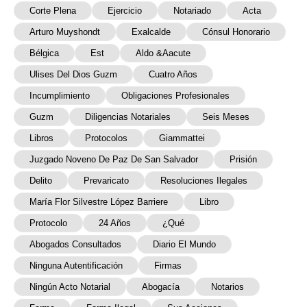
Corte Plena
Ejercicio
Notariado
Acta
Arturo Muyshondt
Exalcalde
Cónsul Honorario
Bélgica
Est
Aldo &Aacute
Ulises Del Dios Guzm
Cuatro Años
Incumplimiento
Obligaciones Profesionales
Guzm
Diligencias Notariales
Seis Meses
Libros
Protocolos
Giammattei
Juzgado Noveno De Paz De San Salvador
Prisión
Delito
Prevaricato
Resoluciones Ilegales
María Flor Silvestre López Barriere
Libro
Protocolo
24 Años
¿Qué
Abogados Consultados
Diario El Mundo
Ninguna Autentificación
Firmas
Ningún Acto Notarial
Abogacía
Notarios