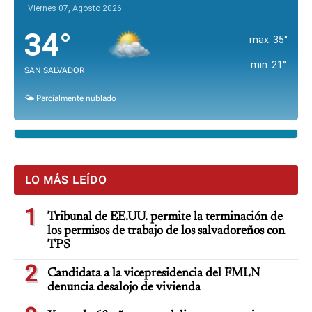
Viernes 07, Agosto 2026
34°
max. 35°
min. 21°
SAN SALVADOR
🌤️ Parcialmente nublado
LO MÁS LEÍDO
1
Tribunal de EE.UU. permite la terminación de
los permisos de trabajo de los salvadoreños con
TPS
2
Candidata a la vicepresidencia del FMLN
denuncia desalojo de vivienda