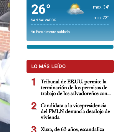
26°
max. 34°
min. 22°
SAN SALVADOR
🌤️ Parcialmente nublado
LO MÁS LEÍDO
1
Tribunal de EE.UU. permite la
terminación de los permisos de
trabajo de los salvadoreños con
TPS
2
Candidata a la vicepresidencia
del FMLN denuncia desalojo de
vivienda
3
Xuxa, de 63 años, escandaliza