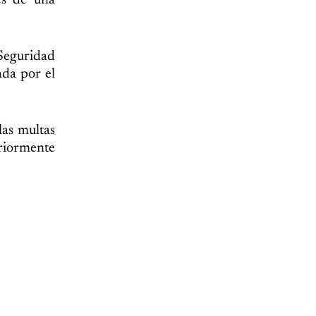
és de una
 Seguridad
ada por el
las multas
eriormente