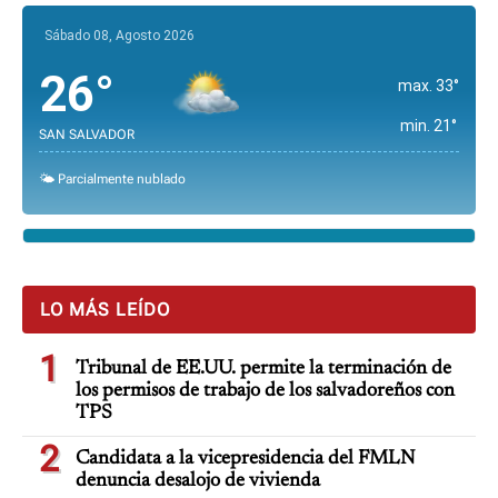
Sábado 08, Agosto 2026
26°
max. 33°
min. 21°
SAN SALVADOR
🌤️ Parcialmente nublado
LO MÁS LEÍDO
1
Tribunal de EE.UU. permite la terminación de
los permisos de trabajo de los salvadoreños con
TPS
2
Candidata a la vicepresidencia del FMLN
denuncia desalojo de vivienda