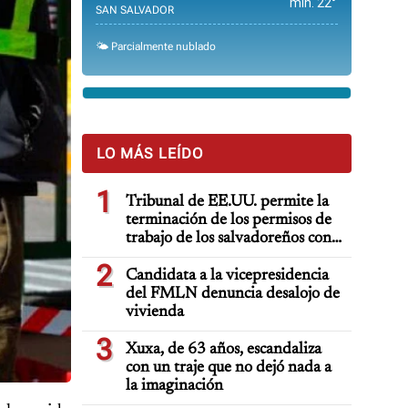
min. 22°
SAN SALVADOR
🌤️ Parcialmente nublado
LO MÁS LEÍDO
1
Tribunal de EE.UU. permite la
terminación de los permisos de
trabajo de los salvadoreños con
TPS
2
Candidata a la vicepresidencia
del FMLN denuncia desalojo de
vivienda
3
Xuxa, de 63 años, escandaliza
con un traje que no dejó nada a
la imaginación