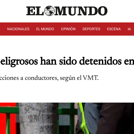
A
NACIONALES
EL MUNDO
OPINIÓN
DEPORTES
ESCENA
IA
ligrosos han sido detenidos e
cciones a conductores, según el VMT.