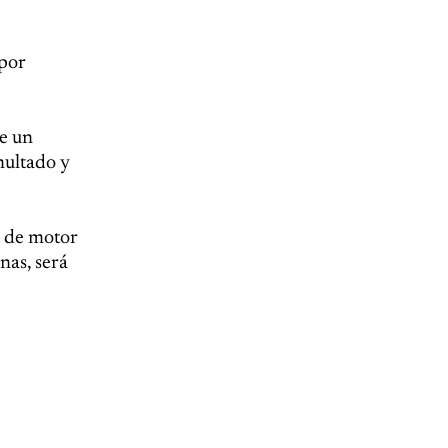
 por
ne un
multado y
o de motor
nas, será