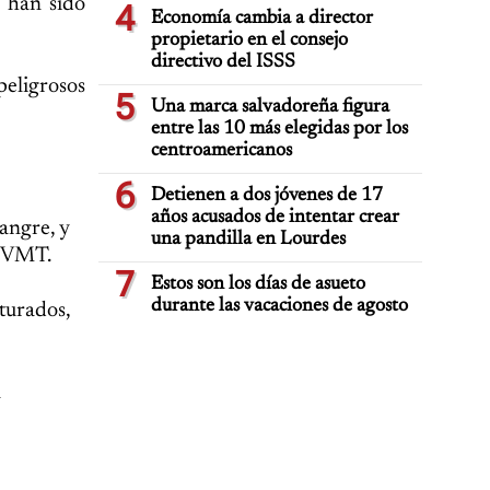
 han sido
4
Economía cambia a director
propietario en el consejo
directivo del ISSS
peligrosos
5
Una marca salvadoreña figura
entre las 10 más elegidas por los
centroamericanos
6
Detienen a dos jóvenes de 17
años acusados de intentar crear
angre, y
una pandilla en Lourdes
l VMT.
7
Estos son los días de asueto
durante las vacaciones de agosto
turados,
l