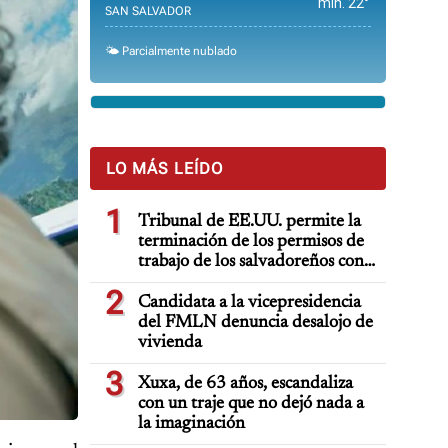
min. 22°
SAN SALVADOR
🌤️ Parcialmente nublado
LO MÁS LEÍDO
1
Tribunal de EE.UU. permite la
terminación de los permisos de
trabajo de los salvadoreños con
TPS
2
Candidata a la vicepresidencia
del FMLN denuncia desalojo de
vivienda
3
Xuxa, de 63 años, escandaliza
con un traje que no dejó nada a
la imaginación