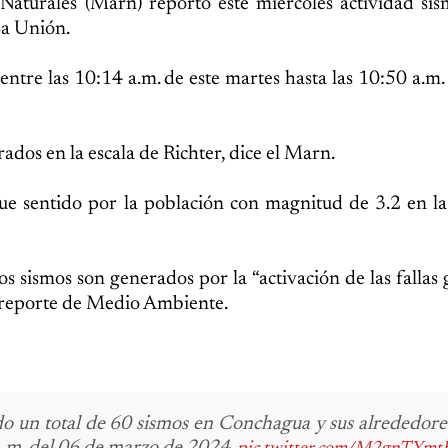
aturales (Marn) reportó este miércoles actividad sís
La Unión.
tre las 10:14 a.m. de este martes hasta las 10:50 a.m.
ados en la escala de Richter, dice el Marn.
fue sentido por la población con magnitud de 3.2 en la
s sismos son generados por la “activación de las fallas 
l reporte de Medio Ambiente.
do un total de 60 sismos en Conchagua y sus alrededore
a. m. del 06 de marzo de 2024.