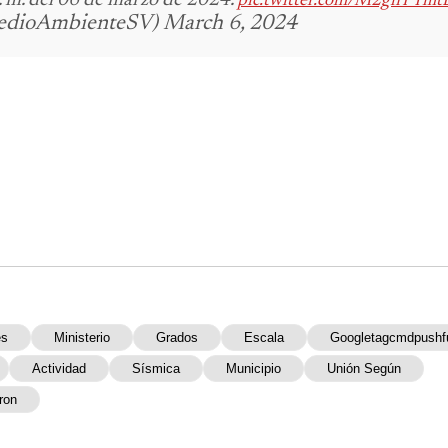
pic.twitter.com/M2gnTYmt
edioAmbienteSV) March 6, 2024
es
Ministerio
Grados
Escala
Googletagcmdpushf
Actividad
Sísmica
Municipio
Unión Según
ron