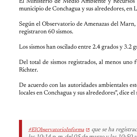
El Ministerio de Medio Ambiente y Recursos N
municipio de Conchagua y sus alrededores, en 
Según el Observatorio de Amenazas del Marn, en
registraron 60 sismos.
Los sismos han oscilado entre 2.4 grados y 3.2 gr
Del total de sismos registrados, al menos uno 
Richter.
De acuerdo con las autoridades ambientales esto
locales en Conchagua y sus alrededores”, dice e
que se ha registra
#ElObservatorioInforma
las 10:14 p. m. del 05 de marzo y las 10:50 