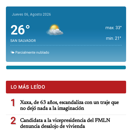
Jueves 06, Agosto 2026
26°
max. 33°
min. 21°
SAN SALVADOR
🌤️ Parcialmente nublado
LO MÁS LEÍDO
1
Xuxa, de 63 años, escandaliza con un traje que
no dejó nada a la imaginación
2
Candidata a la vicepresidencia del FMLN
denuncia desalojo de vivienda