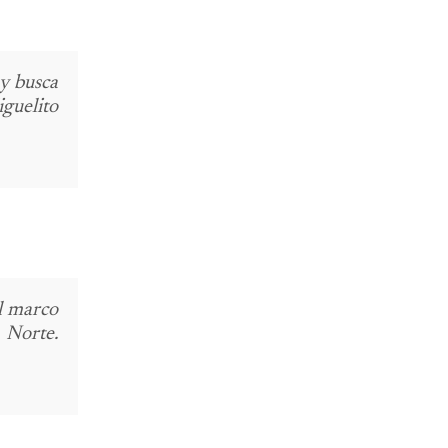
 y busca
guelito
el marco
 Norte.