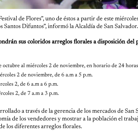
stival de Flores”, uno de éstos a partir de este miércoles
os Santos Difuntos”, informó la Alcaldía de San Salvador.
ndrán sus coloridos arreglos florales a disposición del 
 octubre al miércoles 2 de noviembre, en horario de 24 horas
ércoles 2 de noviembre, de 6 a.m a 5 p.m.
coles 2, de 6 a.m a 6 p.m.
coles 2, de 7 a.m a 3 p.m.
rrollado a través de la gerencia de los mercados de San 
omía de los vendedores y mostrar a la población el trabaj
 los diferentes arreglos florales.