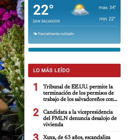
22°
max. 34°
min. 22°
SAN SALVADOR
🌤️ Parcialmente nublado
LO MÁS LEÍDO
1
Tribunal de EE.UU. permite la
terminación de los permisos de
trabajo de los salvadoreños con
TPS
2
Candidata a la vicepresidencia
del FMLN denuncia desalojo de
vivienda
3
Xuxa, de 63 años, escandaliza