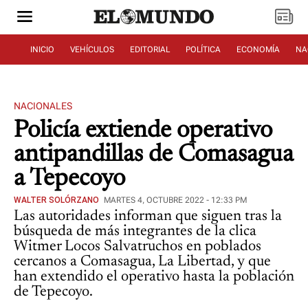
INICIO
VEHÍCULOS
EDITORIAL
POLÍTICA
ECONOMÍA
NA
NACIONALES
Policía extiende operativo
antipandillas de Comasagua
a Tepecoyo
WALTER SOLÓRZANO
MARTES 4, OCTUBRE 2022 - 12:33 PM
Las autoridades informan que siguen tras la
búsqueda de más integrantes de la clica
Witmer Locos Salvatruchos en poblados
cercanos a Comasagua, La Libertad, y que
han extendido el operativo hasta la población
de Tepecoyo.