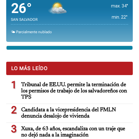
26°
max. 34°
min. 22°
SAN SALVADOR
🌤️ Parcialmente nublado
LO MÁS LEÍDO
1
Tribunal de EE.UU. permite la terminación de
los permisos de trabajo de los salvadoreños con
TPS
2
Candidata a la vicepresidencia del FMLN
denuncia desalojo de vivienda
3
Xuxa, de 63 años, escandaliza con un traje que
no dejó nada a la imaginación