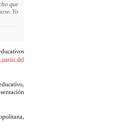
cho que
arse. Yo
educativos
 partir del
educativo,
esentación
opolitana,