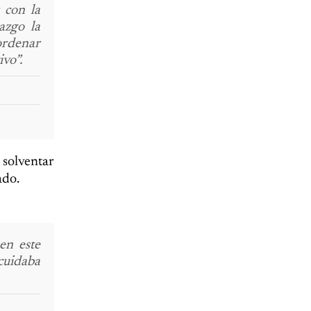
 con la
azgo la
ordenar
ivo”.
 solventar
ado.
en este
 cuidaba