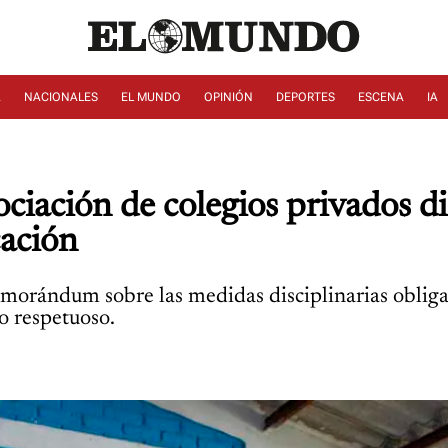
A
NACIONALES
EL MUNDO
OPINIÓN
DEPORTES
ESCENA
IA
ciación de colegios privados di
cación
morándum sobre las medidas disciplinarias obligat
do respetuoso.