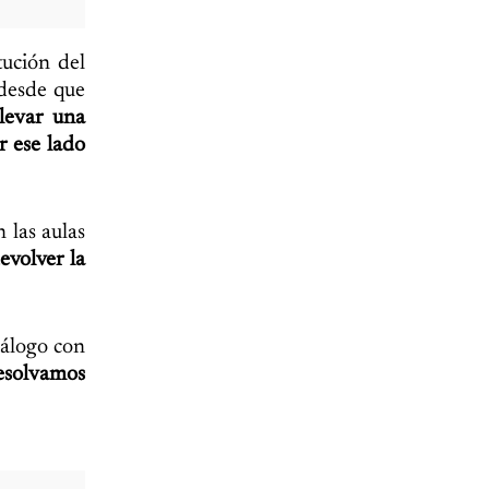
tución del
 desde que
llevar una
r ese lado
 las aulas
evolver la
iálogo con
resolvamos