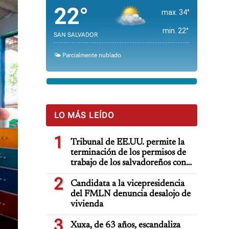
22°
max. 34°
min. 22°
SAN SALVADOR
🌤️ Parcialmente nublado
LO MÁS LEÍDO
1
Tribunal de EE.UU. permite la
terminación de los permisos de
trabajo de los salvadoreños con
TPS
2
Candidata a la vicepresidencia
del FMLN denuncia desalojo de
vivienda
3
Xuxa, de 63 años, escandaliza