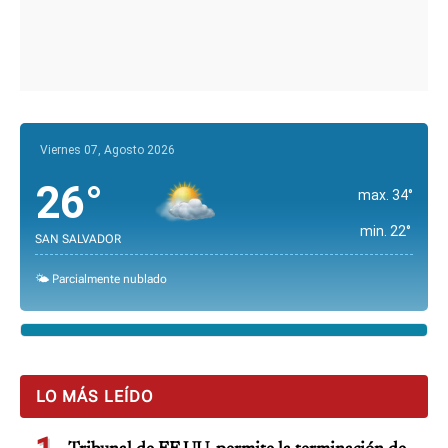
Viernes 07, Agosto 2026
26°
max. 34°
min. 22°
SAN SALVADOR
🌤️ Parcialmente nublado
LO MÁS LEÍDO