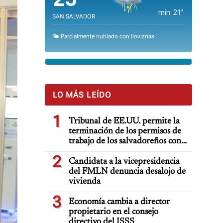
min. 21°
SAN SALVADOR
🌤️ Parcialmente nublado con lloviznas
LO MÁS LEÍDO
1
Tribunal de EE.UU. permite la
terminación de los permisos de
trabajo de los salvadoreños con
TPS
2
Candidata a la vicepresidencia
del FMLN denuncia desalojo de
vivienda
3
Economía cambia a director
propietario en el consejo
directivo del ISSS