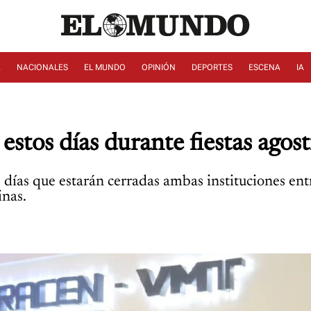
A
NACIONALES
EL MUNDO
OPINIÓN
DEPORTES
ESCENA
IA
stos días durante fiestas agost
 días que estarán cerradas ambas instituciones entr
inas.