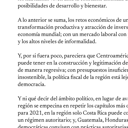
posibilidades de desarrollo y bienestar.
A lo anterior se suma, los retos económicos de un
transformación productiva y atracción de inversi
economía mundial; con un mercado laboral con pr
y los altos niveles de informalidad.
Y, por si fuera poco, pareciera que Centroaméric
puede tener en la construcción y legitimación d
de manera regresiva; con presupuestos insuficie
insostenible, la política fiscal de la región está 
democracia.
Y ni qué decir del ámbito político, en lugar de a
región se empecina en repetir los capítulos más 
para 2021, en la región solo Costa Rica puede c
un régimen autoritario; y, Guatemala, Honduras 
democráticas conviven con prácticas autoritarias