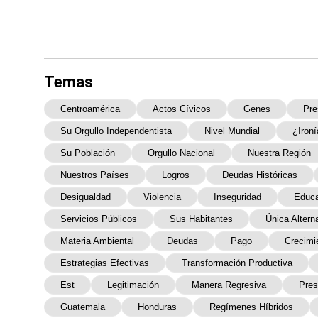
Temas
Centroamérica
Actos Cívicos
Genes
Pre
Su Orgullo Independentista
Nivel Mundial
¿ironí
Su Población
Orgullo Nacional
Nuestra Región
Nuestros Países
Logros
Deudas Históricas
Desigualdad
Violencia
Inseguridad
Educa
Servicios Públicos
Sus Habitantes
Única Altern
Materia Ambiental
Deudas
Pago
Crecimi
Estrategias Efectivas
Transformación Productiva
Est
Legitimación
Manera Regresiva
Pres
Guatemala
Honduras
Regímenes Híbridos