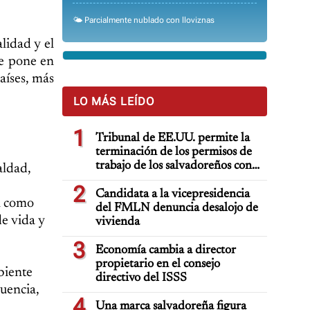
🌤️ Parcialmente nublado con lloviznas
alidad y el
ue pone en
aíses, más
LO MÁS LEÍDO
1
Tribunal de EE.UU. permite la
terminación de los permisos de
trabajo de los salvadoreños con
aldad,
TPS
2
Candidata a la vicepresidencia
an como
del FMLN denuncia desalojo de
de vida y
vivienda
3
Economía cambia a director
propietario en el consejo
biente
directivo del ISSS
uencia,
4
Una marca salvadoreña figura