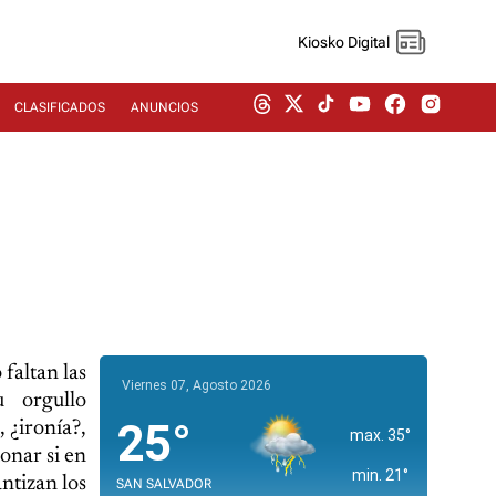
Kiosko Digital
CLASIFICADOS
ANUNCIOS
faltan las
Viernes 07, Agosto 2026
u orgullo
25°
 ¿ironía?,
max. 35°
onar si en
min. 21°
ntizan los
SAN SALVADOR