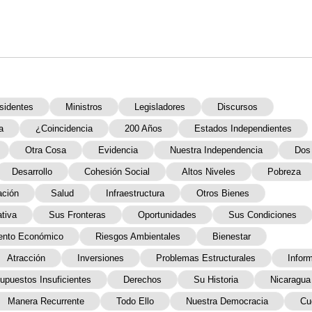
sidentes
Ministros
Legisladores
Discursos
a
¿coincidencia
200 Años
Estados Independientes
Otra Cosa
Evidencia
Nuestra Independencia
Dos
Desarrollo
Cohesión Social
Altos Niveles
Pobreza
ción
Salud
Infraestructura
Otros Bienes
ativa
Sus Fronteras
Oportunidades
Sus Condiciones
ento Económico
Riesgos Ambientales
Bienestar
Atracción
Inversiones
Problemas Estructurales
Infor
upuestos Insuficientes
Derechos
Su Historia
Nicaragua
Manera Recurrente
Todo Ello
Nuestra Democracia
Cu