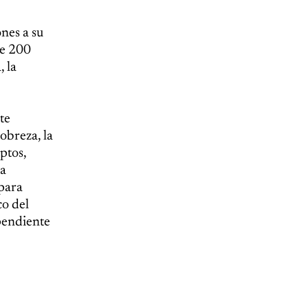
nes a su
de 200
, la
te
obreza, la
ptos,
la
para
co del
ependiente