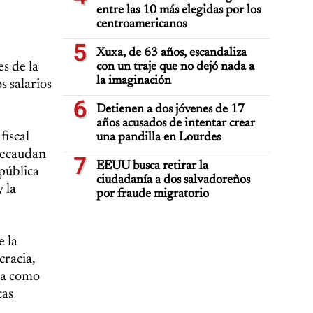
entre las 10 más elegidas por los
centroamericanos
5
Xuxa, de 63 años, escandaliza
s de la
con un traje que no dejó nada a
la imaginación
s salarios
6
Detienen a dos jóvenes de 17
años acusados de intentar crear
fiscal
una pandilla en Lourdes
 recaudan
7
EEUU busca retirar la
pública
ciudadanía a dos salvadoreños
y la
por fraude migratorio
e la
cracia,
da como
cas