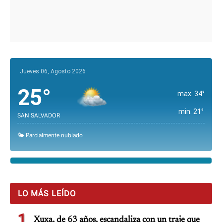
Jueves 06, Agosto 2026
25°
max. 34°
min. 21°
SAN SALVADOR
🌤️ Parcialmente nublado
LO MÁS LEÍDO
1
Xuxa, de 63 años, escandaliza con un traje que