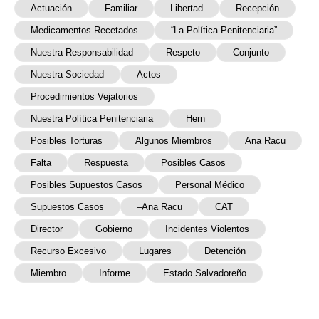
Actuación
Familiar
Libertad
Recepción
Medicamentos Recetados
“la Política Penitenciaria”
Nuestra Responsabilidad
Respeto
Conjunto
Nuestra Sociedad
Actos
Procedimientos Vejatorios
Nuestra Política Penitenciaria
Hern
Posibles Torturas
Algunos Miembros
Ana Racu
Falta
Respuesta
Posibles Casos
Posibles Supuestos Casos
Personal Médico
Supuestos Casos
–Ana Racu
CAT
Director
Gobierno
Incidentes Violentos
Recurso Excesivo
Lugares
Detención
Miembro
Informe
Estado Salvadoreño