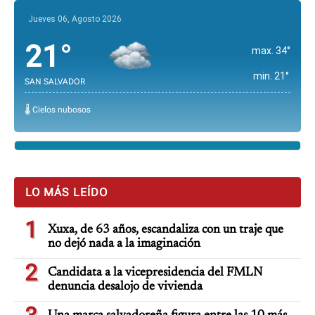
Jueves 06, Agosto 2026
21°
max. 34°
min. 21°
SAN SALVADOR
🌡️ Cielos nubosos
LO MÁS LEÍDO
1
Xuxa, de 63 años, escandaliza con un traje que
no dejó nada a la imaginación
2
Candidata a la vicepresidencia del FMLN
denuncia desalojo de vivienda