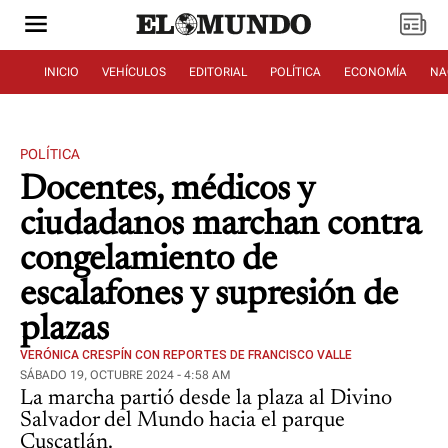
INICIO
VEHÍCULOS
EDITORIAL
POLÍTICA
ECONOMÍA
NA
POLÍTICA
Docentes, médicos y
ciudadanos marchan contra
congelamiento de
escalafones y supresión de
plazas
VERÓNICA CRESPÍN CON REPORTES DE FRANCISCO VALLE
SÁBADO 19, OCTUBRE 2024 - 4:58 AM
La marcha partió desde la plaza al Divino
Salvador del Mundo hacia el parque
Cuscatlán.