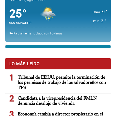
25°
max. 35°
min. 21°
SAN SALVADOR
🌤️ Parcialmente nublado con lloviznas
LO MÁS LEÍDO
1
Tribunal de EE.UU. permite la terminación de
los permisos de trabajo de los salvadoreños con
TPS
2
Candidata a la vicepresidencia del FMLN
denuncia desalojo de vivienda
3
Economía cambia a director propietario en el