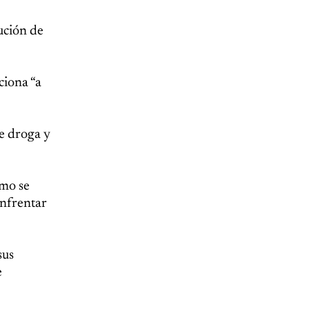
cución de
ciona “a
de droga y
omo se
enfrentar
sus
e