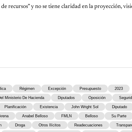
e recursos” y no se tiene claridad en la proyección, vis
lica
Régimen
Excepción
Presupuesto
2023
el Ministerio De Hacienda
Diputados
Oposición
Seguri
Planificación
Existencia
John Wright Sol
Diputado
Arena
Anabel Belloso
FMLN
Belloso
Su Parte
n
Droga
Otros Ilícitos
Readecuaciones
Transpar