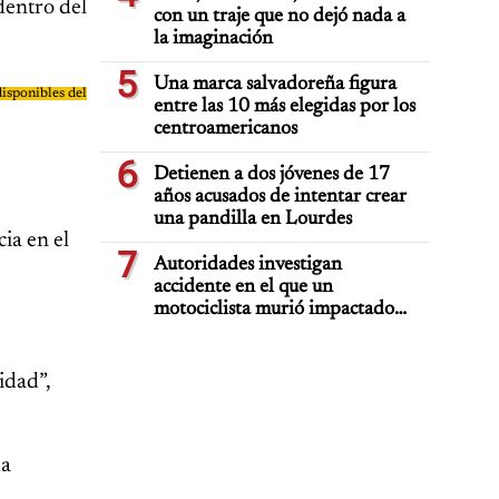
dentro del
con un traje que no dejó nada a
la imaginación
5
Una marca salvadoreña figura
isponibles del
entre las 10 más elegidas por los
centroamericanos
6
Detienen a dos jóvenes de 17
años acusados de intentar crear
una pandilla en Lourdes
ia en el
7
Autoridades investigan
accidente en el que un
motociclista murió impactado
por auto deportivo de lujo
idad”,
da