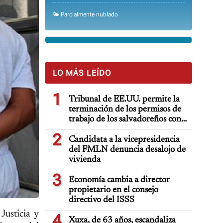
🌤️ Parcialmente nublado
LO MÁS LEÍDO
1
Tribunal de EE.UU. permite la
terminación de los permisos de
trabajo de los salvadoreños con
TPS
2
Candidata a la vicepresidencia
del FMLN denuncia desalojo de
vivienda
3
Economía cambia a director
propietario en el consejo
directivo del ISSS
Justicia y
4
Xuxa, de 63 años, escandaliza