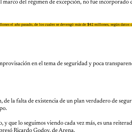
l marco del régimen de excepción, no fue incorporado 
llones el año pasado, de los cuales se devengó más de $42 millones, según datos d
improvisación en el tema de seguridad y poca transparenc
n, de la falta de existencia de un plan verdadero de segur
po.
o, y que lo seguimos viendo cada vez más, es una reitera
xpresó Ricardo Godoy, de Arena.