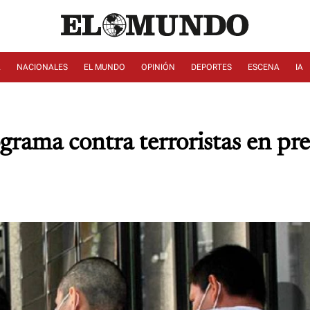
A
NACIONALES
EL MUNDO
OPINIÓN
DEPORTES
ESCENA
IA
ograma contra terroristas en pr