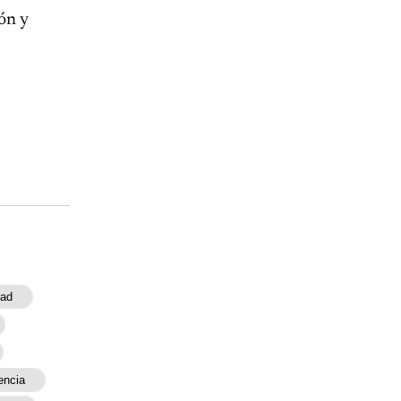
ión y
dad
encia