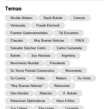
Temas
Nicolás Maduro
Nayib Bukele
Caracas
Venezuela
Fraude Electoral
Fuentes Gubernamentales
Tal Encuentro
Chacaito
Muy Buenas Noticias
FMLN
Salvador Sánchez Cerén
Carlos Castaneda
Bukele
Sus Historias
Argentina
Movimiento Mundial
Presidente
Su Tercer Periodo Consecutivo
Movimiento
Su Cuenta
Vídeo
Maduro
Su Visita
"muy Buenas Noticias"
Relaciones
Otro Nombre
Relación
X. Bukele
Relaciones Diplomáticas
Hace 4 Años
Sus Líderes
Elecciones
Izquierda