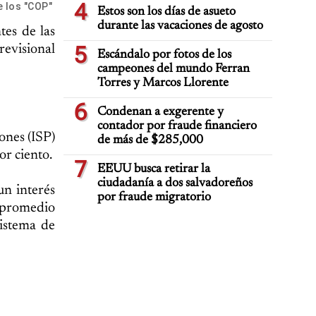
4
 los "COP"
Estos son los días de asueto
durante las vacaciones de agosto
tes de las
5
evisional
Escándalo por fotos de los
campeones del mundo Ferran
Torres y Marcos Llorente
6
Condenan a exgerente y
contador por fraude financiero
ones (ISP)
de más de $285,000
or ciento.
7
EEUU busca retirar la
ciudadanía a dos salvadoreños
un interés
por fraude migratorio
n promedio
istema de