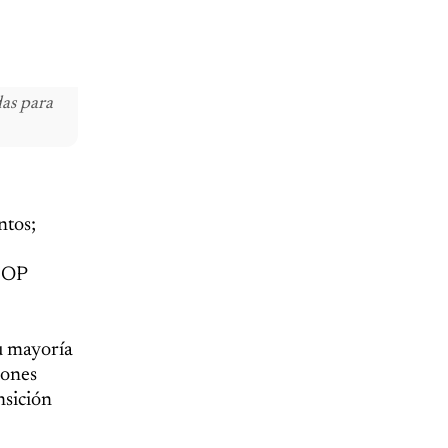
das para
ntos;
 COP
u mayoría
iones
nsición