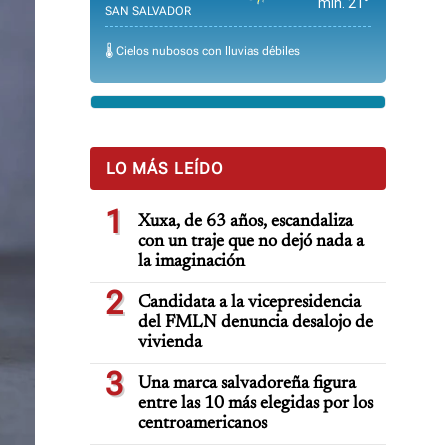
min. 21°
SAN SALVADOR
🌡️ Cielos nubosos con lluvias débiles
LO MÁS LEÍDO
1
Xuxa, de 63 años, escandaliza
con un traje que no dejó nada a
la imaginación
2
Candidata a la vicepresidencia
del FMLN denuncia desalojo de
vivienda
3
Una marca salvadoreña figura
entre las 10 más elegidas por los
centroamericanos