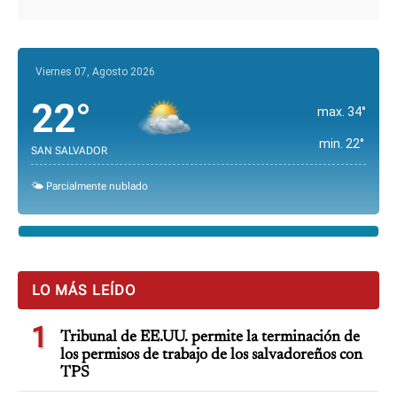
Viernes 07, Agosto 2026
22°
max. 34°
min. 22°
SAN SALVADOR
🌤️ Parcialmente nublado
LO MÁS LEÍDO
1
Tribunal de EE.UU. permite la terminación de
los permisos de trabajo de los salvadoreños con
TPS