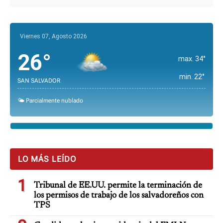
Viernes 07, Agosto 2026
26°
max. 34°
min. 22°
SAN SALVADOR
🌤️ Parcialmente nublado
LO MÁS LEÍDO
1
Tribunal de EE.UU. permite la terminación de
los permisos de trabajo de los salvadoreños con
TPS