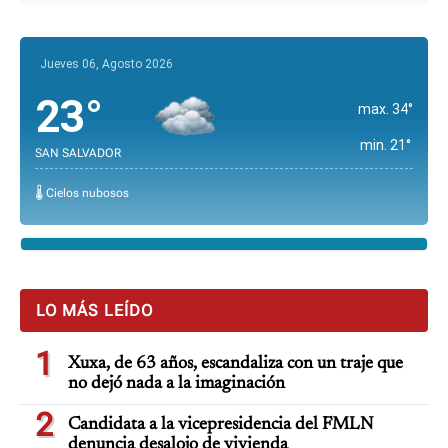
Jueves 06, Agosto 2026
23°
max. 34°
min. 21°
SAN SALVADOR
🌡️ Cielos nubosos
LO MÁS LEÍDO
1
Xuxa, de 63 años, escandaliza con un traje que
no dejó nada a la imaginación
2
Candidata a la vicepresidencia del FMLN
denuncia desalojo de vivienda