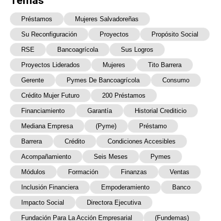
Temas
Préstamos
Mujeres Salvadoreñas
Su Reconfiguración
Proyectos
Propósito Social
RSE
Bancoagrícola
Sus Logros
Proyectos Liderados
Mujeres
Tito Barrera
Gerente
Pymes De Bancoagrícola
Consumo
Crédito Mujer Futuro
200 Préstamos
Financiamiento
Garantía
Historial Crediticio
Mediana Empresa
(pyme)
Préstamo
Barrera
Crédito
Condiciones Accesibles
Acompañamiento
Seis Meses
Pymes
Módulos
Formación
Finanzas
Ventas
Inclusión Financiera
Empoderamiento
Banco
Impacto Social
Directora Ejecutiva
Fundación Para La Acción Empresarial
(Fundemas)