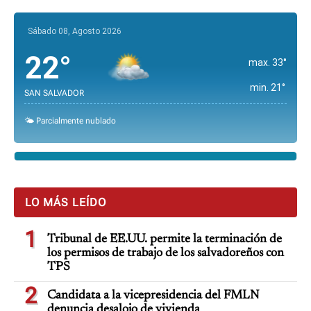
Sábado 08, Agosto 2026
22°
max. 33°
min. 21°
SAN SALVADOR
🌤️ Parcialmente nublado
LO MÁS LEÍDO
1
Tribunal de EE.UU. permite la terminación de
los permisos de trabajo de los salvadoreños con
TPS
2
Candidata a la vicepresidencia del FMLN
denuncia desalojo de vivienda