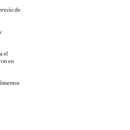
precio de
y
a el
aron en
alimentos