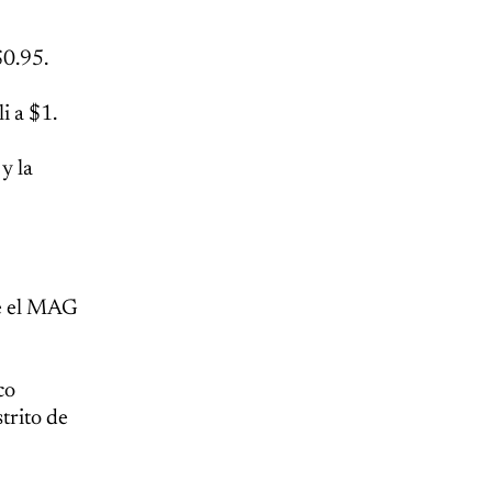
$0.95.
i a $1.
y la
ue el MAG
co
trito de