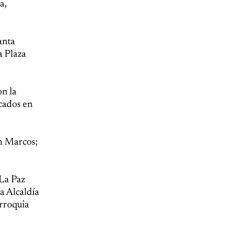
a,
anta
a Plaza
on la
icados en
an Marcos;
 La Paz
la Alcaldía
arroquia