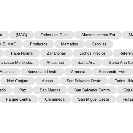
ía
(MAG)
Todos Los Días
Abastecimiento Est
M
4 El MAG
Productos
Mercados
Cebollas
Papa Normal
Zanahorias
Dichos Precios
Referen
rancisco Menéndez
Ahuachap
Santa Ana
Santa Ana Ce
Acajutla
Sonsonate Oeste
Armenia
Sonsonate Este
Noé Canjura
Apopa
San Salvador Oeste
Todos Ubi
ado
Paz
San Marcos
San Salvador Centro
Coju
Parque Central
Chinameca
San Miguel Oeste
Fruta