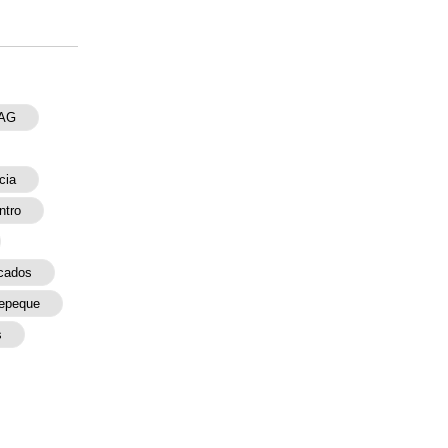
AG
cia
ntro
cados
tepeque
s