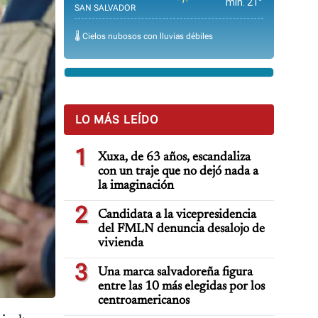
min. 21°
SAN SALVADOR
🌡️ Cielos nubosos con lluvias débiles
LO MÁS LEÍDO
1
Xuxa, de 63 años, escandaliza
con un traje que no dejó nada a
la imaginación
2
Candidata a la vicepresidencia
del FMLN denuncia desalojo de
vivienda
3
Una marca salvadoreña figura
entre las 10 más elegidas por los
centroamericanos