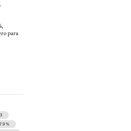
,
%,
ero para
3
7.9 %