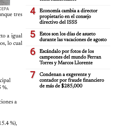
4
/CEPA
Economía cambia a director
unque tres
propietario en el consejo
directivo del ISSS
5
Estos son los días de asueto
to a igual
durante las vacaciones de agosto
s, lo cual
6
Escándalo por fotos de los
campeones del mundo Ferran
Torres y Marcos Llorente
7
Condenan a exgerente y
cipal
contador por fraude financiero
de más de $285,000
5 %.
ciones a
15.4 %),