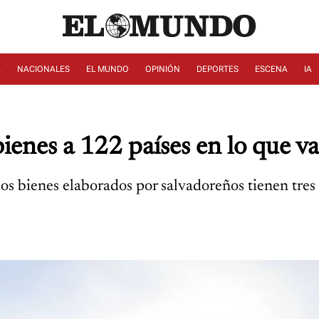
A
NACIONALES
EL MUNDO
OPINIÓN
DEPORTES
ESCENA
IA
ienes a 122 países en lo que v
os bienes elaborados por salvadoreños tienen tres