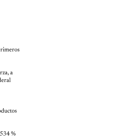
primeros
rza, a
deral
oductos
e 534 %