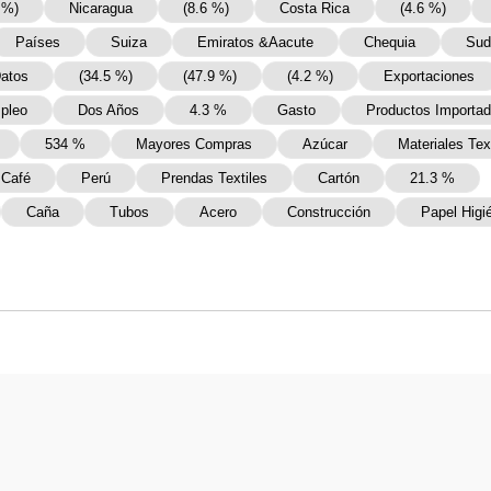
 %)
Nicaragua
(8.6 %)
Costa Rica
(4.6 %)
Países
Suiza
Emiratos &Aacute
Chequia
Sud
atos
(34.5 %)
(47.9 %)
(4.2 %)
Exportaciones
pleo
Dos Años
4.3 %
Gasto
Productos Importa
534 %
Mayores Compras
Azúcar
Materiales Tex
Café
Perú
Prendas Textiles
Cartón
21.3 %
Caña
Tubos
Acero
Construcción
Papel Higi