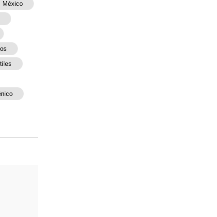
México
dos
tiles
énico